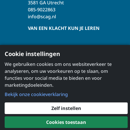
3581 GA Utrecht
085-9022863
info@scag.nl
VAN EEN KLACHT KUN JE LEREN
Over de SCAG
Cookie instellingen
Klachtbehandeling
We gebruiken cookies om ons websiteverkeer te
Veelgestelde vragen
analyseren, om uw voorkeuren op te slaan, om
Nieuws
functies voor social media te bieden en voor
Workshops & webinars
marketingdoeleinden.
Producten & downloads
Bekijk onze cookieverklaring
Algemene Voorwaarden SCAG
Privacyverklaring SCAG
Zelf instellen
Aangesloten beroepsverenigingen
Zoeken
Cookies toestaan